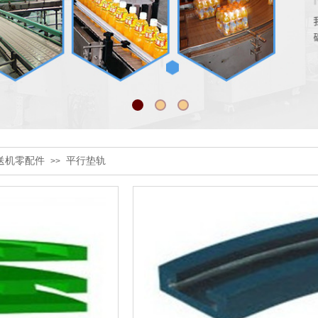
输送机零配件
平行垫轨
>>