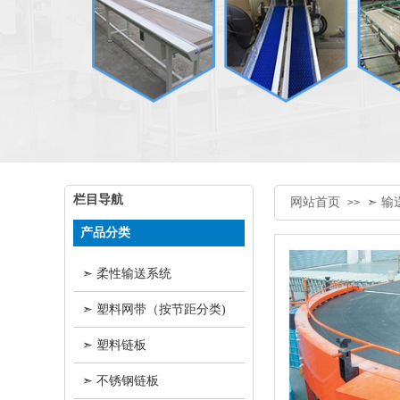
栏目导航
网站首页
➣ 输
>>
产品分类
➣ 柔性输送系统
➣ 塑料网带（按节距分类)
➣ 塑料链板
➣ 不锈钢链板