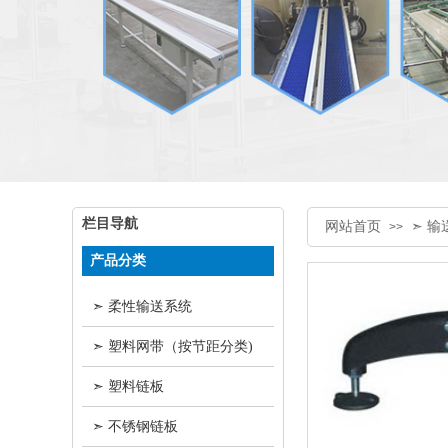
栏目导航
网站首页
➣ 
>>
产品分类
➣ 柔性输送系统
➣ 塑料网带（按节距分类)
➣ 塑料链板
➣ 不锈钢链板